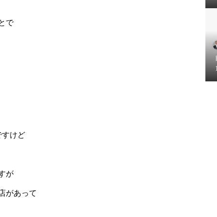
とで
ですけど
すが
店があって