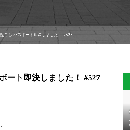
文字起こし バスボート即決しました！ #527
スボート即決しました！ #527
て