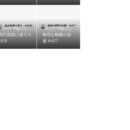
れるはず #1081
Voicy文字起こし
Voicy文字起こし
自己投資に使う #
相当な根拠が必
1078
要 #1077