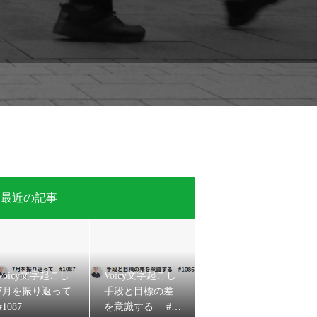
最近の記事
Voicy文字起こし
Voicy文字起こし
7月を振り返って
手段と目標の差
#1087
を意識する #10