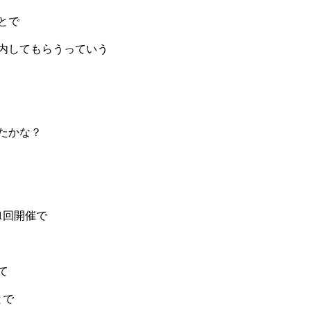
とで
内してもらうっていう
たかな？
1回開催で
て
とで