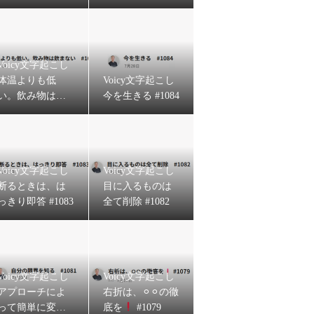
86
Voicy文字起こし
体温よりも低
Voicy文字起こし
い。飲み物は飲
今を生きる #1084
まない #1085
Voicy文字起こし
Voicy文字起こし
断るときは、は
目に入るものは
っきり即答 #1083
全て削除 #1082
Voicy文字起こし
Voicy文字起こし
アプローチによ
右折は、⚪︎⚪︎の徹
って簡単に変え
底を
#1079