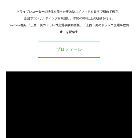
ドライブレコーダーの映像を使った事故防止メソッドを日本で初めて確立。
全国でコンサルティングを展開し、年間400件以上の研修を行う。
YouTube番組 「上西一美のドラレコ交通事故動画集」「上西一美のドラレコ交通事故防
止」を配信中
プロフィール