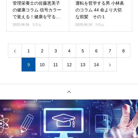
管理栄養士の佐藤恵美子
運転を哲学する男 小林眞
の健康コラム 信号カラー
のコラム 44 命より大切
で覚える！健康を守る食
な前髪 その１
事の選び方
2025.06.26
コラム
2025.06.16
コラム
1
2
3
4
5
6
7
8
9
10
11
12
13
14