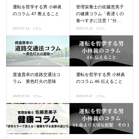
運転を哲学する男 小林眞
管理栄養士の佐藤恵美子
のコラム 47 教えること
の健康コラム「夜遅くの
食べすぎに注意！“分
食”で体を守ろう」
2025.07.14
コラム
2025.07.10
コラム
渡邉貴幸の道路交通法コ
運転を哲学する男 小林眞
ラム 黄色灯火の意味
のコラム 46 伝えること
2025.07.03
コラム
2025.07.07
コラム