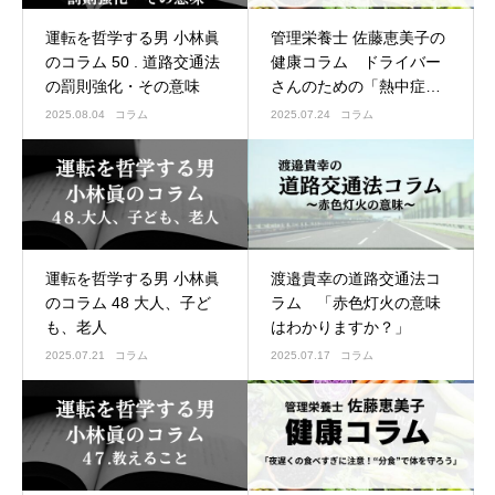
運転を哲学する男 小林眞
管理栄養士 佐藤恵美子の
のコラム 50 . 道路交通法
健康コラム ドライバー
の罰則強化・その意味
さんのための「熱中症」
予防
2025.08.04
コラム
2025.07.24
コラム
運転を哲学する男 小林眞
渡邉貴幸の道路交通法コ
のコラム 48 大人、子ど
ラム 「赤色灯火の意味
も、老人
はわかりますか？」
2025.07.21
コラム
2025.07.17
コラム